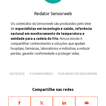
Redator Sensorweb
Os conteúdos da Sensorweb são produzidos pelo time
de
especialistas em tecnologia e saúde, referência
nacional em monitoramento de temperatura e
umidade para a cadeia do frio.
Nossa missão é
compartilhar conhecimento e soluções que ajudam
hospitais, farmácias, laboratórios e indústrias a reduzir
perdas, garantir conformidade e proteger vidas.
/
/
10/10/2016
0 COMENTÁRIOS
POR
REDATOR SENSORWEB
Compartilhe nas redes