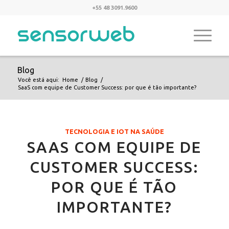
+55 48 3091.9600
Blog
Você está aqui:
Home
/
Blog
/
SaaS com equipe de Customer Success: por que é tão importante?
TECNOLOGIA E IOT NA SAÚDE
SAAS COM EQUIPE DE
CUSTOMER SUCCESS:
POR QUE É TÃO
IMPORTANTE?