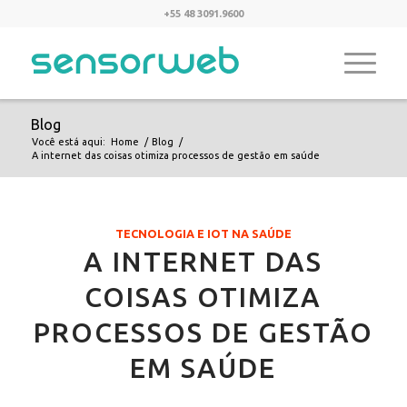
+55 48 3091.9600
Blog
Você está aqui:
Home
/
Blog
/
A internet das coisas otimiza processos de gestão em saúde
TECNOLOGIA E IOT NA SAÚDE
A INTERNET DAS
COISAS OTIMIZA
PROCESSOS DE GESTÃO
EM SAÚDE