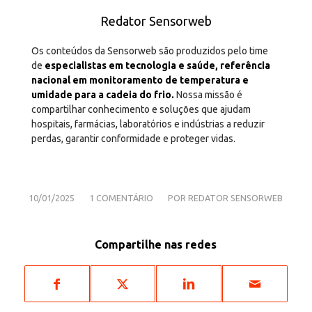
Redator Sensorweb
Os conteúdos da Sensorweb são produzidos pelo time
de
especialistas em tecnologia e saúde, referência
nacional em monitoramento de temperatura e
umidade para a cadeia do frio.
Nossa missão é
compartilhar conhecimento e soluções que ajudam
hospitais, farmácias, laboratórios e indústrias a reduzir
perdas, garantir conformidade e proteger vidas.
/
/
10/01/2025
1 COMENTÁRIO
POR
REDATOR SENSORWEB
Compartilhe nas redes