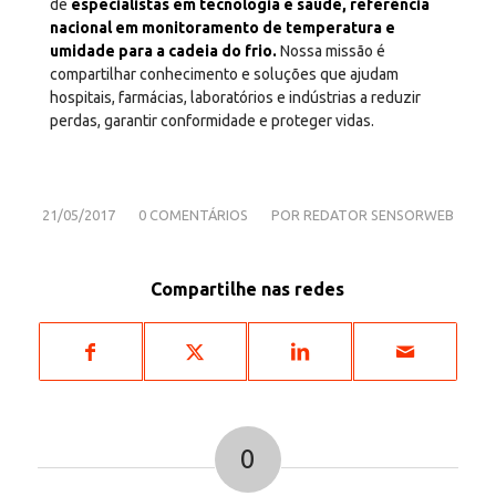
de
especialistas em tecnologia e saúde, referência
nacional em monitoramento de temperatura e
umidade para a cadeia do frio.
Nossa missão é
compartilhar conhecimento e soluções que ajudam
hospitais, farmácias, laboratórios e indústrias a reduzir
perdas, garantir conformidade e proteger vidas.
/
/
21/05/2017
0 COMENTÁRIOS
POR
REDATOR SENSORWEB
Compartilhe nas redes
0