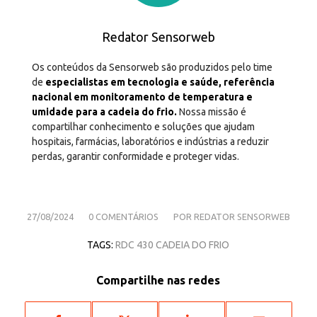
Redator Sensorweb
Os conteúdos da Sensorweb são produzidos pelo time
de
especialistas em tecnologia e saúde, referência
nacional em monitoramento de temperatura e
umidade para a cadeia do frio.
Nossa missão é
compartilhar conhecimento e soluções que ajudam
hospitais, farmácias, laboratórios e indústrias a reduzir
perdas, garantir conformidade e proteger vidas.
/
/
27/08/2024
0 COMENTÁRIOS
POR
REDATOR SENSORWEB
TAGS:
RDC 430 CADEIA DO FRIO
Compartilhe nas redes