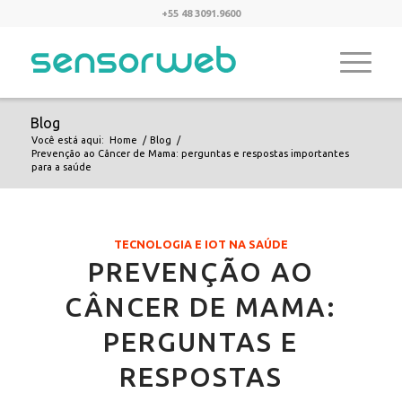
+55 48 3091.9600
Blog
Você está aqui:
Home
/
Blog
/
Prevenção ao Câncer de Mama: perguntas e respostas importantes
para a saúde
TECNOLOGIA E IOT NA SAÚDE
PREVENÇÃO AO
CÂNCER DE MAMA:
PERGUNTAS E
RESPOSTAS