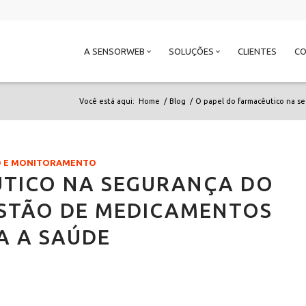
A SENSORWEB
SOLUÇÕES
CLIENTES
C
Você está aqui:
Home
/
Blog
/
O papel do farmacêutico na s
IO E MONITORAMENTO
UTICO NA SEGURANÇA DO
ESTÃO DE MEDICAMENTOS
A A SAÚDE