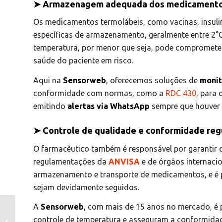
➤ Armazenagem adequada dos medicament
Os medicamentos termolábeis, como vacinas, insuli
específicas de armazenamento, geralmente entre 2°C
temperatura, por menor que seja, pode compromete
saúde do paciente em risco.
Aqui na
Sensorweb
, oferecemos soluções de
monit
conformidade com normas, como a
RDC 430
, para
emitindo
alertas via WhatsApp
sempre que houver 
➤ Controle de qualidade e conformidade reg
O farmacêutico também é responsável por garantir 
regulamentações da
ANVISA
e de órgãos internacio
armazenamento e transporte de medicamentos, e é p
sejam devidamente seguidos.
A
Sensorweb
, com mais de 15 anos no mercado, é 
A importância do
controle de
controle de temperatura e asseguram a conformid