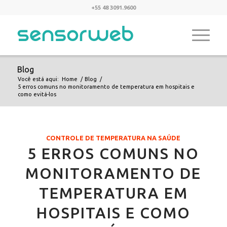
+55 48 3091.9600
Blog
Você está aqui:
Home
/
Blog
/
5 erros comuns no monitoramento de temperatura em hospitais e
como evitá-los
CONTROLE DE TEMPERATURA NA SAÚDE
5 ERROS COMUNS NO
MONITORAMENTO DE
TEMPERATURA EM
HOSPITAIS E COMO