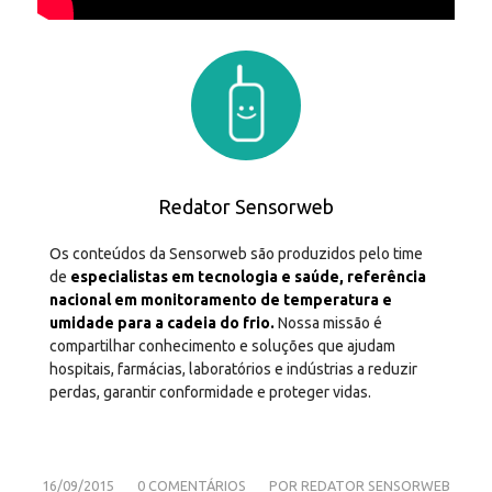
Redator Sensorweb
Os conteúdos da Sensorweb são produzidos pelo time
de
especialistas em tecnologia e saúde, referência
nacional em monitoramento de temperatura e
umidade para a cadeia do frio.
Nossa missão é
compartilhar conhecimento e soluções que ajudam
hospitais, farmácias, laboratórios e indústrias a reduzir
perdas, garantir conformidade e proteger vidas.
/
/
16/09/2015
0 COMENTÁRIOS
POR
REDATOR SENSORWEB