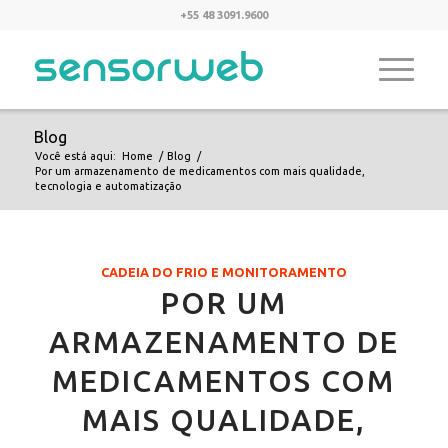
+55 48 3091.9600
Blog
Você está aqui:
Home
/
Blog
/
Por um armazenamento de medicamentos com mais qualidade,
tecnologia e automatização
CADEIA DO FRIO E MONITORAMENTO
POR UM
ARMAZENAMENTO DE
MEDICAMENTOS COM
MAIS QUALIDADE,