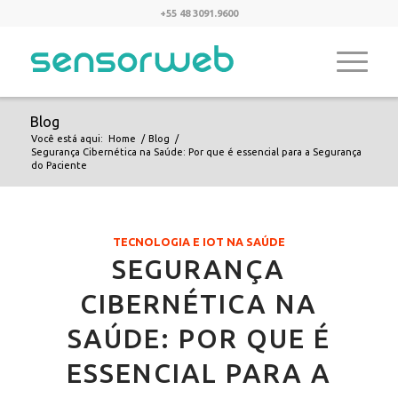
+55 48 3091.9600
Blog
Você está aqui:
Home
/
Blog
/
Segurança Cibernética na Saúde: Por que é essencial para a Segurança
do Paciente
TECNOLOGIA E IOT NA SAÚDE
SEGURANÇA
CIBERNÉTICA NA
SAÚDE: POR QUE É
ESSENCIAL PARA A