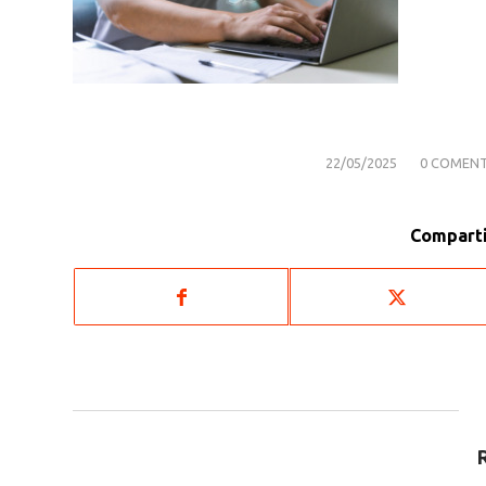
/
/
22/05/2025
0 COMENT
Comparti