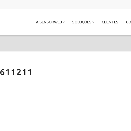
A SENSORWEB
SOLUÇÕES
CLIENTES
C
611211