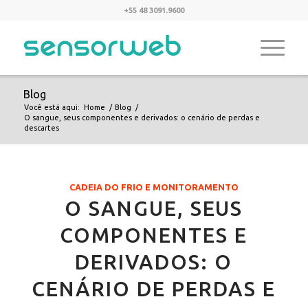
+55 48 3091.9600
Blog
Você está aqui:
Home
/
Blog
/
O sangue, seus componentes e derivados: o cenário de perdas e
descartes
CADEIA DO FRIO E MONITORAMENTO
O SANGUE, SEUS
COMPONENTES E
DERIVADOS: O
CENÁRIO DE PERDAS E