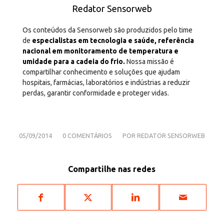
Redator Sensorweb
Os conteúdos da Sensorweb são produzidos pelo time
de
especialistas em tecnologia e saúde, referência
nacional em monitoramento de temperatura e
umidade para a cadeia do frio.
Nossa missão é
compartilhar conhecimento e soluções que ajudam
hospitais, farmácias, laboratórios e indústrias a reduzir
perdas, garantir conformidade e proteger vidas.
/
/
05/09/2014
0 COMENTÁRIOS
POR
REDATOR SENSORWEB
Compartilhe nas redes