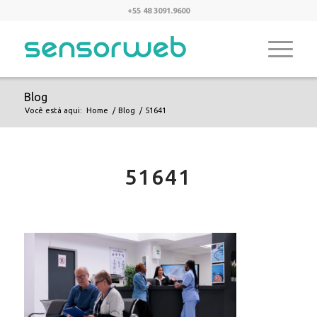
+55 48 3091.9600
Blog
Você está aqui:
Home
/
Blog
/
51641
51641