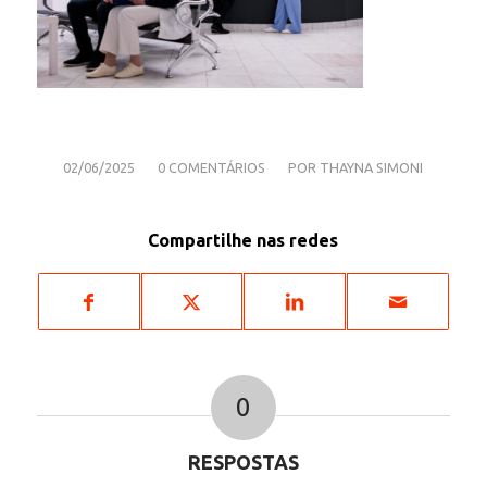
/
/
02/06/2025
0 COMENTÁRIOS
POR
THAYNA SIMONI
Compartilhe nas redes
0
RESPOSTAS