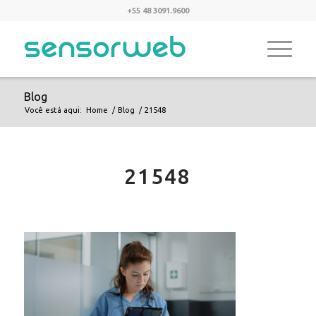
+55 48 3091.9600
Blog
Você está aqui:
Home
/
Blog
/
21548
21548