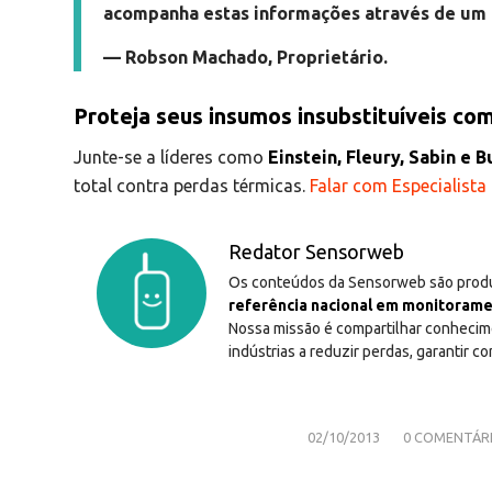
acompanha estas informações através de um 
— Robson Machado, Proprietário.
Proteja seus insumos insubstituíveis c
Junte-se a líderes como
Einstein, Fleury, Sabin e 
total contra perdas térmicas.
Falar com Especialista
Redator Sensorweb
Os conteúdos da Sensorweb são produ
referência nacional em monitorame
Nossa missão é compartilhar conhecime
indústrias a reduzir perdas, garantir c
/
/
02/10/2013
0 COMENTÁR