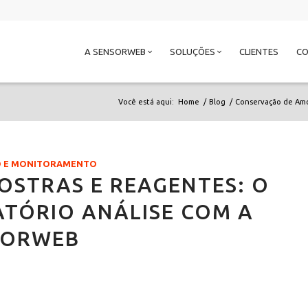
A SENSORWEB
SOLUÇÕES
CLIENTES
C
Você está aqui:
Home
/
Blog
/
Conservação de Amo
IO E MONITORAMENTO
STRAS E REAGENTES: O
TÓRIO ANÁLISE COM A
SORWEB