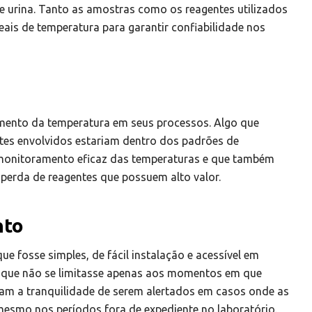
 e urina. Tanto as amostras como os reagentes utilizados
is de temperatura para garantir confiabilidade nos
mento da temperatura em seus processos. Algo que
tes envolvidos estariam dentro dos padrões de
 monitoramento eficaz das temperaturas e que também
 perda de reagentes que possuem alto valor.
nto
ue fosse simples, de fácil instalação e acessível em
 que não se limitasse apenas aos momentos em que
riam a tranquilidade de serem alertados em casos onde as
mesmo nos períodos fora de expediente no laboratório.