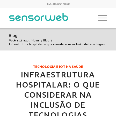
+55 48 3091.9600
Blog
Você está aqui:
Home
/
Blog
/
Infraestrutura hospitalar: o que considerar na inclusão de tecnologias
TECNOLOGIA E IOT NA SAÚDE
INFRAESTRUTURA
HOSPITALAR: O QUE
CONSIDERAR NA
INCLUSÃO DE
TECNOLOGIAS