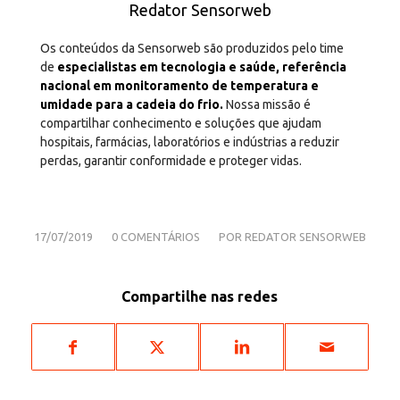
Redator Sensorweb
Os conteúdos da Sensorweb são produzidos pelo time
de
especialistas em tecnologia e saúde, referência
nacional em monitoramento de temperatura e
umidade para a cadeia do frio.
Nossa missão é
compartilhar conhecimento e soluções que ajudam
hospitais, farmácias, laboratórios e indústrias a reduzir
perdas, garantir conformidade e proteger vidas.
/
/
17/07/2019
0 COMENTÁRIOS
POR
REDATOR SENSORWEB
Compartilhe nas redes