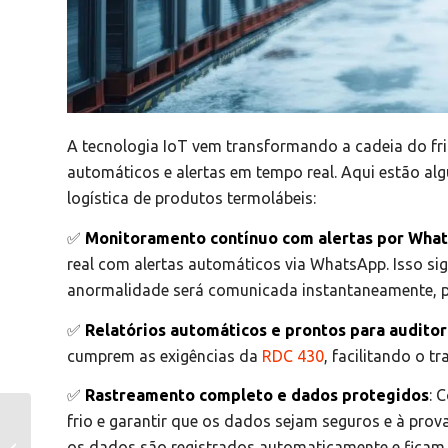
A tecnologia IoT vem transformando a cadeia do fri
automáticos e alertas em tempo real. Aqui estão a
logística de produtos termolábeis:
✅
Monitoramento contínuo com alertas por Wha
real com alertas automáticos via WhatsApp. Isso si
anormalidade será comunicada instantaneamente, p
✅
Relatórios automáticos e prontos para auditor
cumprem as exigências da
RDC 430
, facilitando o t
✅
Rastreamento completo e dados protegidos
: 
Summit Saúde 2024:
frio e garantir que os dados sejam seguros e à prov
Sensorweb e a
os dados são registrados automaticamente e ficam d