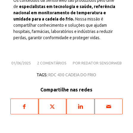
Os conteúdos da Sensorweb são produzidos pelo time
de
especialistas em tecnologia e saúde, referência
nacional em monitoramento de temperatura e
umidade para a cadeia do frio.
Nossa missão é
compartilhar conhecimento e soluções que ajudam
hospitais, farmácias, laboratórios e indústrias a reduzir
perdas, garantir conformidade e proteger vidas.
/
/
01/06/2025
2 COMENTÁRIOS
POR
REDATOR SENSORWEB
TAGS:
RDC 430 CADEIA DO FRIO
Compartilhe nas redes