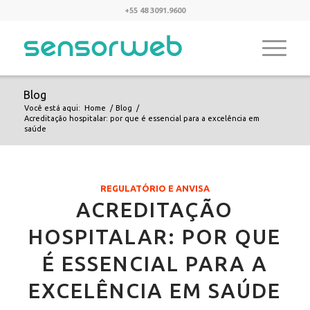
+55 48 3091.9600
Blog
Você está aqui:
Home
/
Blog
/
Acreditação hospitalar: por que é essencial para a excelência em
saúde
REGULATÓRIO E ANVISA
ACREDITAÇÃO
HOSPITALAR: POR QUE
É ESSENCIAL PARA A
EXCELÊNCIA EM SAÚDE