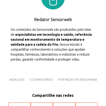
Redator Sensorweb
Os conteúdos da Sensorweb são produzidos pelo time
de
especialistas em tecnologia e saúde, referência
nacional em monitoramento de temperatura e
umidade para a cadeia do frio.
Nossa missão é
compartilhar conhecimento e soluções que ajudam
hospitais, farmácias, laboratórios e indústrias a reduzir
perdas, garantir conformidade e proteger vidas.
/
/
04/06/2025
0 COMENTÁRIOS
POR
REDATOR SENSORWEB
Compartilhe nas redes