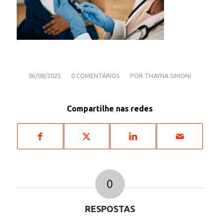
/
/
06/08/2025
0 COMENTÁRIOS
POR
THAYNA SIMONI
Compartilhe nas redes
0
RESPOSTAS