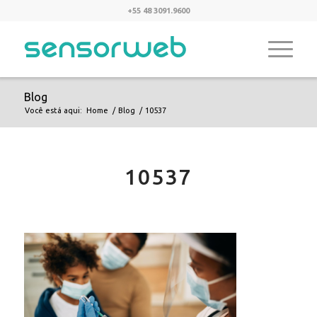
+55 48 3091.9600
Blog
Você está aqui:
Home
/
Blog
/
10537
10537