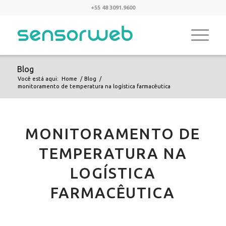
+55 48 3091.9600
Blog
Você está aqui:
Home
/
Blog
/
monitoramento de temperatura na logística farmacêutica
MONITORAMENTO DE
TEMPERATURA NA
LOGÍSTICA
FARMACÊUTICA