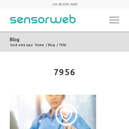
+55 48 3091.9600
Blog
Você está aqui:
Home
/
Blog
/
7956
7956