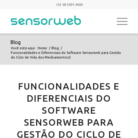
+55 48 3091.9600
Blog
Você está aqui:
Home
/
Blog
/
Funcionalidades e Diferenciais do Software Sensorweb para Gestão
do Ciclo de Vida dos Medicamentos5
FUNCIONALIDADES E
DIFERENCIAIS DO
SOFTWARE
SENSORWEB PARA
GESTÃO DO CICLO DE