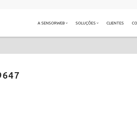
A SENSORWEB
SOLUÇÕES
CLIENTES
C
9647