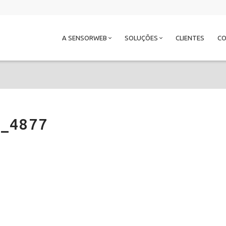
A SENSORWEB
SOLUÇÕES
CLIENTES
C
_4877