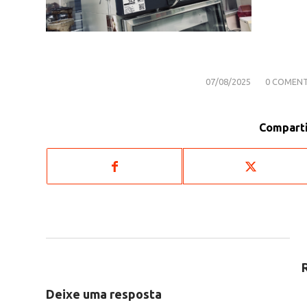
/
/
07/08/2025
0 COMENT
Comparti
Deixe uma resposta