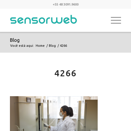
+55 48 3091.9600
Blog
Você está aqui:
Home
/
Blog
/
4266
4266