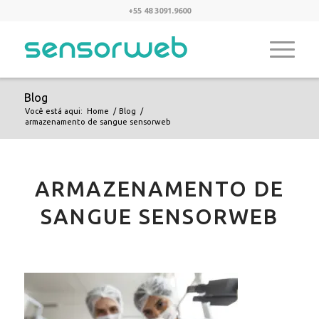
+55 48 3091.9600
Blog
Você está aqui:
Home
/
Blog
/
armazenamento de sangue sensorweb
ARMAZENAMENTO DE
SANGUE SENSORWEB