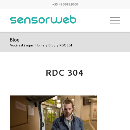
+55 48 3091.9600
Blog
Você está aqui:
Home
/
Blog
/
RDC 304
RDC 304