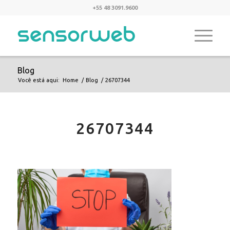
+55 48 3091.9600
Blog
Você está aqui:
Home
/
Blog
/
26707344
26707344