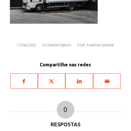
/
/
17/06/2025
0 COMENTÁRIOS
POR
THAYNA SIMONI
Compartilhe nas redes
0
RESPOSTAS