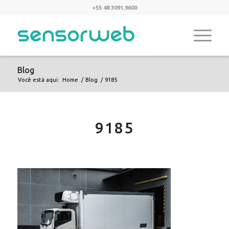
+55 48 3091.9600
Blog
Você está aqui:
Home
/
Blog
/
9185
9185