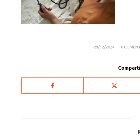
/
/
29/12/2024
0 COMENT
Comparti