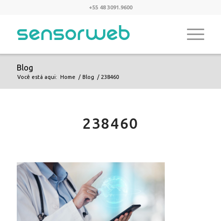
+55 48 3091.9600
Blog
Você está aqui:
Home
/
Blog
/
238460
238460