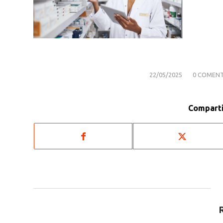
/
/
22/05/2025
0 COMENT
Comparti